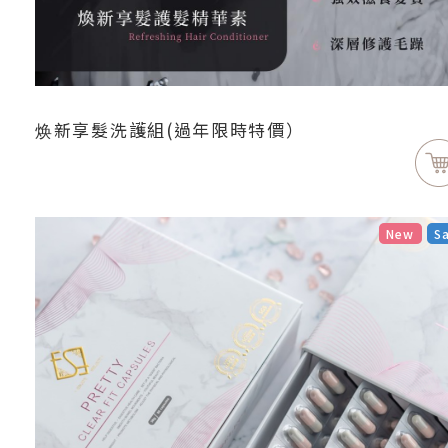
焕新享髮洗護組(過年限時特價）
New
S