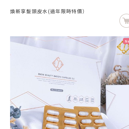
煥新享髮頭皮水(過年限時特價）
N