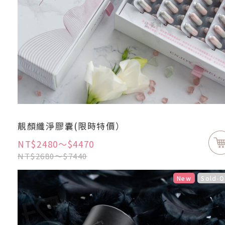
靚顏纖淨膠囊(限時特價）
NT$2480～$4470
NT$2680～$7440
New
Sold-O