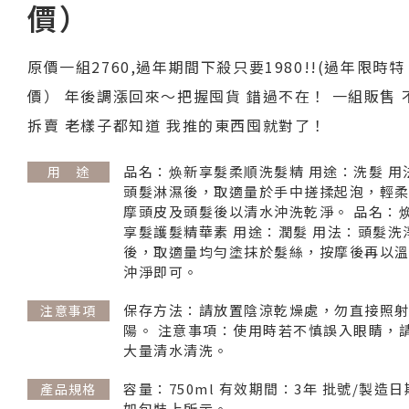
價）
原價一組2760,過年期間下殺只要1980!!(過年限時特
價） 年後調漲回來～把握囤貨 錯過不在！ 一組販售 
拆賣 老樣子都知道 我推的東西囤就對了！
品名：焕新享髮柔順洗髮精 用途：洗髮 用
用 途
頭髮淋濕後，取適量於手中搓揉起泡，輕
摩頭皮及頭髮後以清水沖洗乾淨。 品名：
享髮護髮精華素 用途：潤髮 用法：頭髮洗
後，取適量均勻塗抹於髮絲，按摩後再以
沖淨即可。
保存方法：請放置陰涼乾燥處，勿直接照
注意事項
陽。 注意事項：使用時若不慎誤入眼睛，
大量清水清洗。​
容量：750ml 有效期間：3年 批號/製造
產品規格
如包裝上所示。