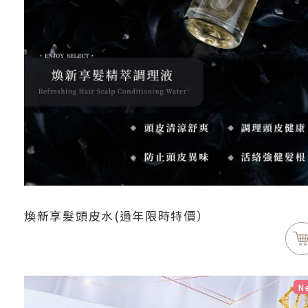
煥新享髮頭皮水(過年限時特價）
N