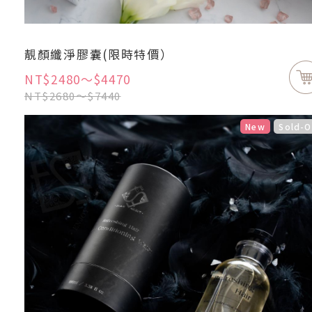
靚顏纖淨膠囊(限時特價）
NT$2480～$4470
NT$2680～$7440
New
Sold-O