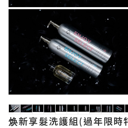
焕新享髮洗護組(過年限時