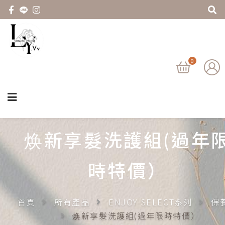
0
焕新享髮洗護組(過年
時特價）
首頁
所有產品
ENJOY SELECT系列
保
焕新享髮洗護組(過年限時特價）