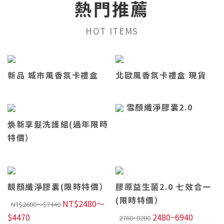
熱門推薦
HOT ITEMS
新品 城市風香氛卡禮盒
北歐風香氛卡禮盒 現貨
雪顏纖淨膠囊2.0
焕新享髮洗護組(過年限時
特價）
靚顏纖淨膠囊(限時特價）
膠原益生菌2.0 七效合一
(限時特價）
NT$2480～
NT$2680～$7440
$4470
2480~6940
2760~8280