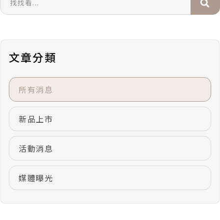
找
看
.
.
文章分類
.
所有消息
新品上市
活動消息
媒體曝光