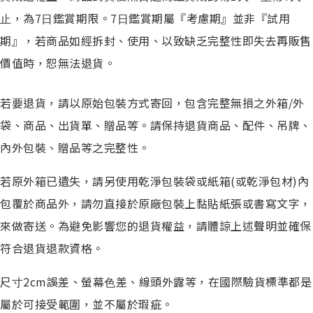
⽌，為7⽇鑑賞期限。7⽇鑑賞期屬『考慮期』並非『試⽤
期』，若商品如經拆封、使⽤、以致缺乏完整性即失去再販售
價值時，恕無法退貨。
若要退貨，請以原始包裝⽅式寄回，包含完整無損之外箱/外
袋、商品、出貨單、贈品等。請保持退貨商品、配件、吊牌、
內外包裝、贈品等之完整性。
若原外箱已遺失，請另使⽤乾淨包裝袋或紙箱(或乾淨包材)內
包覆於商品外，請勿直接於原廠包裝上黏貼紙張或書寫⽂字，
來做寄送。為避免影響您的退貨權益，請體諒上述聲明並確保
符合退貨退款資格。
尺⼨2cm誤差、螢幕⾊差、線頭外露等，在國際驗貨標準都是
屬於可接受範圍，並不屬於瑕疵。