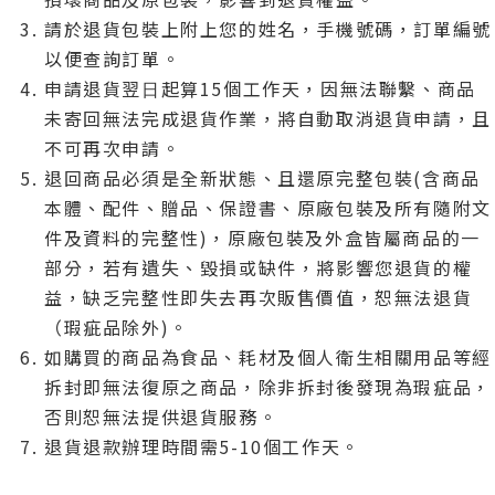
請於退貨包裝上附上您的姓名，⼿機號碼，訂單編號
以便查詢訂單。
申請退貨翌⽇起算15個⼯作天，因無法聯繫、商品
未寄回無法完成退貨作業，將⾃動取消退貨申請，且
不可再次申請。
退回商品必須是全新狀態、且還原完整包裝(含商品
本體、配件、贈品、保證書、原廠包裝及所有隨附⽂
件及資料的完整性)，原廠包裝及外盒皆屬商品的⼀
部分，若有遺失、毀損或缺件，將影響您退貨的權
益，缺乏完整性即失去再次販售價值，恕無法退貨
（瑕疵品除外)。
如購買的商品為食品、耗材及個⼈衛⽣相關⽤品等經
拆封即無法復原之商品，除非拆封後發現為瑕疵品，
否則恕無法提供退貨服務。
退貨退款辦理時間需5-10個⼯作天。