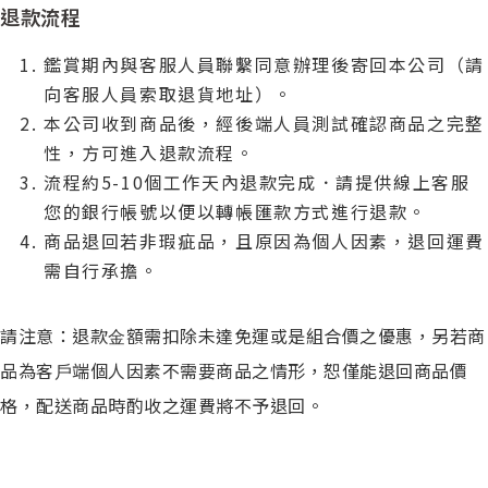
退款流程
鑑賞期內與客服⼈員聯繫同意辦理後寄回本公司（請
向客服⼈員索取退貨地址）。
本公司收到商品後，經後端⼈員測試確認商品之完整
性，⽅可進入退款流程。
流程約5-10個⼯作天內退款完成．請提供線上客服
您的銀⾏帳號以便以轉帳匯款⽅式進⾏退款。
商品退回若非瑕疵品，且原因為個⼈因素，退回運費
需⾃⾏承擔。
請注意：退款⾦額需扣除未達免運或是組合價之優惠，另若商
品為客⼾端個⼈因素不需要商品之情形，恕僅能退回商品價
格，配送商品時酌收之運費將不予退回。